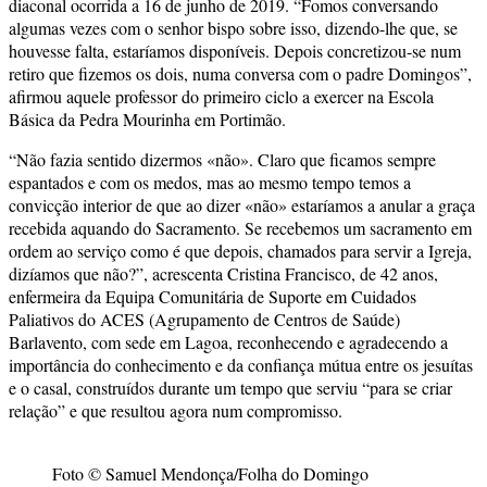
diaconal ocorrida a 16 de junho de 2019. “Fomos conversando
algumas vezes com o senhor bispo sobre isso, dizendo-lhe que, se
houvesse falta, estaríamos disponíveis. Depois concretizou-se num
retiro que fizemos os dois, numa conversa com o padre Domingos”,
afirmou aquele professor do primeiro ciclo a exercer na Escola
Básica da Pedra Mourinha em Portimão.
“Não fazia sentido dizermos «não». Claro que ficamos sempre
espantados e com os medos, mas ao mesmo tempo temos a
convicção interior de que ao dizer «não» estaríamos a anular a graça
recebida aquando do Sacramento. Se recebemos um sacramento em
ordem ao serviço como é que depois, chamados para servir a Igreja,
dizíamos que não?”, acrescenta Cristina Francisco, de 42 anos,
enfermeira da Equipa Comunitária de Suporte em Cuidados
Paliativos do ACES (Agrupamento de Centros de Saúde)
Barlavento, com sede em Lagoa, reconhecendo e agradecendo a
importância do conhecimento e da confiança mútua entre os jesuítas
e o casal, construídos durante um tempo que serviu “para se criar
relação” e que resultou agora num compromisso.
Foto © Samuel Mendonça/Folha do Domingo