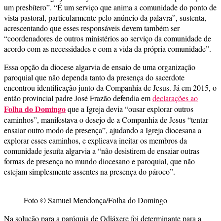
um presbítero”. “É um serviço que anima a comunidade do ponto de
vista pastoral, particularmente pelo anúncio da palavra”, sustenta,
acrescentando que esses responsáveis devem também ser
“coordenadores de outros ministérios ao serviço da comunidade de
acordo com as necessidades e com a vida da própria comunidade”.
Essa opção da diocese algarvia de ensaio de uma organização
paroquial que não dependa tanto da presença do sacerdote
encontrou identificação junto da Companhia de Jesus. Já em 2015, o
então provincial padre José Frazão defendia em
declarações ao
Folha do Domingo
que a Igreja devia “ousar explorar outros
caminhos”, manifestava o desejo de a Companhia de Jesus “tentar
ensaiar outro modo de presença”, ajudando a Igreja diocesana a
explorar esses caminhos, e explicava incitar os membros da
comunidade jesuíta algarvia a “não desistirem de ensaiar outras
formas de presença no mundo diocesano e paroquial, que não
estejam simplesmente assentes na presença do pároco”.
Foto © Samuel Mendonça/Folha do Domingo
Na solução para a paróquia de Odiáxere foi determinante para a