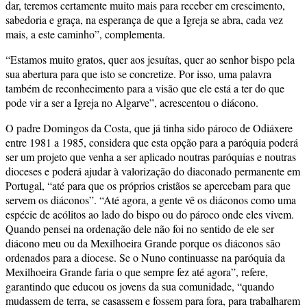
dar, teremos certamente muito mais para receber em crescimento,
sabedoria e graça, na esperança de que a Igreja se abra, cada vez
mais, a este caminho”, complementa.
“Estamos muito gratos, quer aos jesuítas, quer ao senhor bispo pela
sua abertura para que isto se concretize. Por isso, uma palavra
também de reconhecimento para a visão que ele está a ter do que
pode vir a ser a Igreja no Algarve”, acrescentou o diácono.
O padre Domingos da Costa, que já tinha sido pároco de Odiáxere
entre 1981 a 1985, considera que esta opção para a paróquia poderá
ser um projeto que venha a ser aplicado noutras paróquias e noutras
dioceses e poderá ajudar à valorização do diaconado permanente em
Portugal, “até para que os próprios cristãos se apercebam para que
servem os diáconos”. “Até agora, a gente vê os diáconos como uma
espécie de acólitos ao lado do bispo ou do pároco onde eles vivem.
Quando pensei na ordenação dele não foi no sentido de ele ser
diácono meu ou da Mexilhoeira Grande porque os diáconos são
ordenados para a diocese. Se o Nuno continuasse na paróquia da
Mexilhoeira Grande faria o que sempre fez até agora”, refere,
garantindo que educou os jovens da sua comunidade, “quando
mudassem de terra, se casassem e fossem para fora, para trabalharem