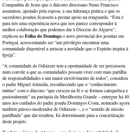
Companhia de Jesus que o diácono diocesano Nuno Francisco
assumisse, apoiado pela esposa, a sua liderança prática e que os
sacerdotes jesuítas ficassem a prestar apoio na retaguarda. “Esta é
para nós uma experiência nova que nos parece corresponder à
melhor colaboração que podemos dar à Diocese do Algarve”,
Folha do Domingo
explicou ao
o novo provincial dos jesuítas em
Portugal, acrescentando ser “um privilégio encontrar uma
comunidade disponível a arriscar a novidade que o Espírito inspira à
Igreja”.
“A comunidade de Odiáxere tem a oportunidade de ser percussora
num convite a que as comunidades possam viver com mais partilha
de responsabilidades e um maior envolvimento de todos”, considera
o padre Miguel Almeida, reconhecendo que o “conhecimento
mútuo” com o diácono “que cresceu na fé e se formou catequética e
pastoralmente” na paróquia da Mexilhoeira Grande – entregue há 40
anos aos cuidados do padre jesuíta Domingos Costa, nomeado agora
também pároco-moderador de Odiáxere –, e o “sentido de missão
partilhada” que daí resultou, foi determinante para a concretização
deste projeto.