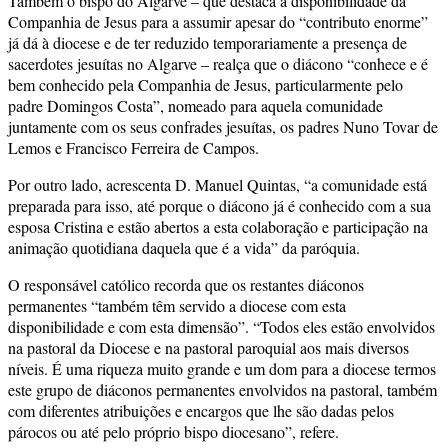
Também o bispo do Algarve – que destaca a disponibilidade da
Companhia de Jesus para a assumir apesar do “contributo enorme”
já dá à diocese e de ter reduzido temporariamente a presença de
sacerdotes jesuítas no Algarve – realça que o diácono “conhece e é
bem conhecido pela Companhia de Jesus, particularmente pelo
padre Domingos Costa”, nomeado para aquela comunidade
juntamente com os seus confrades jesuítas, os padres Nuno Tovar de
Lemos e Francisco Ferreira de Campos.
Por outro lado, acrescenta D. Manuel Quintas, “a comunidade está
preparada para isso, até porque o diácono já é conhecido com a sua
esposa Cristina e estão abertos a esta colaboração e participação na
animação quotidiana daquela que é a vida” da paróquia.
O responsável católico recorda que os restantes diáconos
permanentes “também têm servido a diocese com esta
disponibilidade e com esta dimensão”. “Todos eles estão envolvidos
na pastoral da Diocese e na pastoral paroquial aos mais diversos
níveis. É uma riqueza muito grande e um dom para a diocese termos
este grupo de diáconos permanentes envolvidos na pastoral, também
com diferentes atribuições e encargos que lhe são dadas pelos
párocos ou até pelo próprio bispo diocesano”, refere.