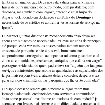
também ser sinal de que Deus nos está a dizer para servirmos a
Igreja de outra maneira e de outro modo, com presbíteros, com
diáconos, mas também com leigos”, entende o atual bispo do
Folha do Domingo
Algarve, defendendo em declarações ao
a
necessidade de os cristãos se abrirem a “estas formas de serviço na
Igreja”.
D. Manuel Quintas diz que este reconhecimento “não devia ser
apenas em situações de necessidade”. “Devia ser linha de princípio,
até porque, cada vez mais, os nossos padres têm um número
crescente de paróquias e não é possível, humanamente e
temporalmente, conseguirem acompanhar tal como gostariam e tal
como as comunidades precisam as paróquias que estão a seu cargo”,
prossegue, evidenciando que o padre deve ser “alguém que faz gerar
serviços e ministérios, que acolhe as qualidades e as capacidades dos
leigos mais responsáveis e, através deles e com eles, desperta e faz
gerar serviços e ministérios nas paróquias que lhe estão confiadas”.
O bispo diocesano lembra que o recurso a leigos “com uma
formação adequada, credenciados para servirem a comunidade”,
“não como pastores”, mas “como animadores da comunidade” já
acontece “em Igrejas mais jovens e com dificuldade da presença de