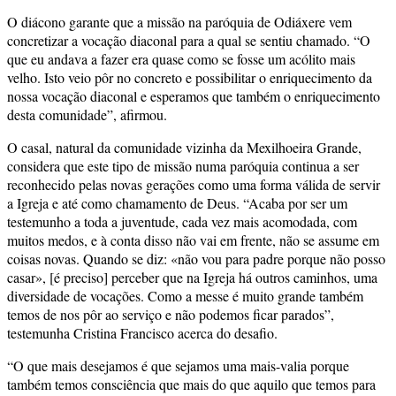
O diácono garante que a missão na paróquia de Odiáxere vem
concretizar a vocação diaconal para a qual se sentiu chamado. “O
que eu andava a fazer era quase como se fosse um acólito mais
velho. Isto veio pôr no concreto e possibilitar o enriquecimento da
nossa vocação diaconal e esperamos que também o enriquecimento
desta comunidade”, afirmou.
O casal, natural da comunidade vizinha da Mexilhoeira Grande,
considera que este tipo de missão numa paróquia continua a ser
reconhecido pelas novas gerações como uma forma válida de servir
a Igreja e até como chamamento de Deus. “Acaba por ser um
testemunho a toda a juventude, cada vez mais acomodada, com
muitos medos, e à conta disso não vai em frente, não se assume em
coisas novas. Quando se diz: «não vou para padre porque não posso
casar», [é preciso] perceber que na Igreja há outros caminhos, uma
diversidade de vocações. Como a messe é muito grande também
temos de nos pôr ao serviço e não podemos ficar parados”,
testemunha Cristina Francisco acerca do desafio.
“O que mais desejamos é que sejamos uma mais-valia porque
também temos consciência que mais do que aquilo que temos para