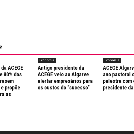
R
Economia
Economia
a da ACEGE
Antigo presidente da
ACEGE Algarv
e 80% das
ACEGE veio ao Algarve
ano pastoral 
trasem
alertar empresários para
palestra com 
 e propõe
os custos do “sucesso”
presidente da
ra as
s