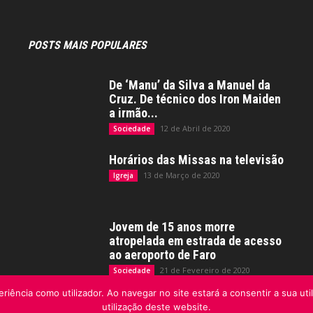
POSTS MAIS POPULARES
De ‘Manu’ da Silva a Manuel da
Cruz. De técnico dos Iron Maiden
a irmão...
12 de Abril de 2020
Sociedade
Horários das Missas na televisão
13 de Março de 2020
Igreja
Jovem de 15 anos morre
atropelada em estrada de acesso
ao aeroporto de Faro
21 de Fevereiro de 2020
Sociedade
riência como utilizador. Ao navegar no site estará a consentir a sua uti
utilização deste website.