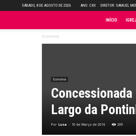
SÁBADO, 8 DE AGOSTO DE 2026
ANO: CXII
DIRETOR: SAMUEL M
Folha
INÍCIO
IGRE
Economia
do
Domingo
Economia
Concessionada 
Largo da Ponti
Por
Lusa
-
10 de Março de 2016
209