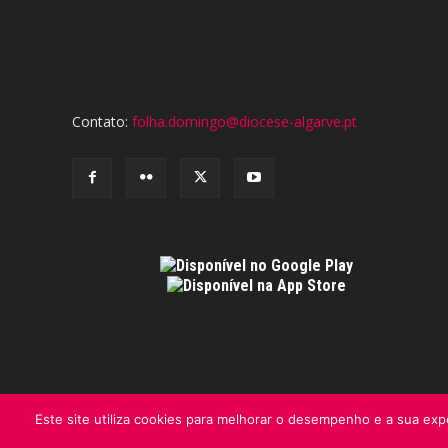
Contato:
folha.domingo@diocese-algarve.pt
Este site utiliza cookies para melhorar o desempenho e a sua expe