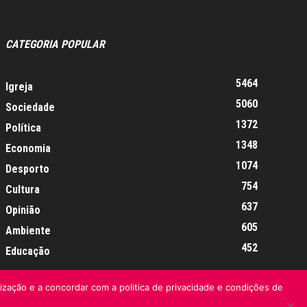
CATEGORIA POPULAR
5464
Igreja
5060
Sociedade
1372
Política
1348
Economia
1074
Desporto
754
Cultura
637
Opinião
605
Ambiente
452
Educação
lização e a concordar com a politica de privacidade e condições de