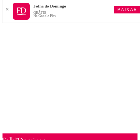
Folha do Domingo
BAIXAR
✕
GRÁTIS
Na Google Play