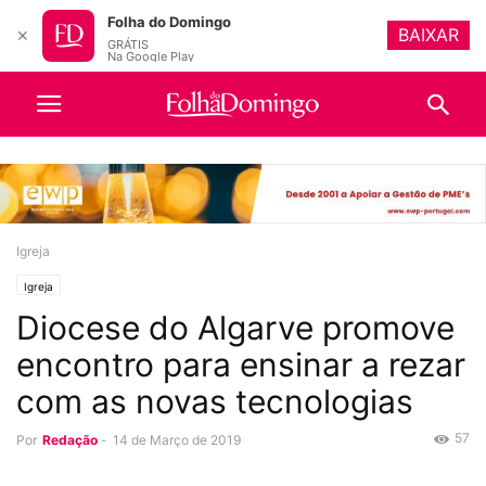
Folha do Domingo
BAIXAR
✕
GRÁTIS
Na Google Play
Igreja
Igreja
Diocese do Algarve promove
encontro para ensinar a rezar
com as novas tecnologias
57
Por
Redação
-
14 de Março de 2019