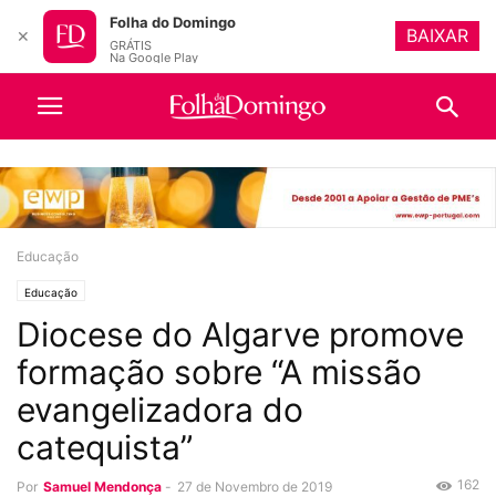
Folha do Domingo
BAIXAR
✕
GRÁTIS
Na Google Play
Educação
Educação
Diocese do Algarve promove
formação sobre “A missão
evangelizadora do
catequista”
162
Por
Samuel Mendonça
-
27 de Novembro de 2019