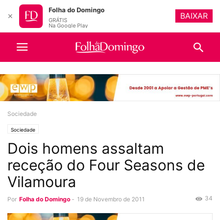
Folha do Domingo
BAIXAR
✕
GRÁTIS
Na Google Play
Sociedade
Sociedade
Dois homens assaltam
receção do Four Seasons de
Vilamoura
34
Por
Folha do Domingo
-
19 de Novembro de 2011