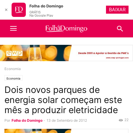
Folha do Domingo
BAIXAR
✕
GRÁTIS
Na Google Play
Economia
Economia
Dois novos parques de
energia solar começam este
mês a produzir eletricidade
22
Por
Folha do Domingo
-
13 de Setembro de 2012