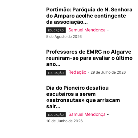
Portimão: Paróquia de N. Senhora
do Amparo acolhe contingente
da associação...
Samuel Mendonça
-
EDUCAÇÃO
5 de Agosto de 2026
Professores de EMRC no Algarve
reuniram-se para avaliar o último
ano...
Redação
-
29 de Julho de 2026
EDUCAÇÃO
Dia do Pioneiro desafiou
escuteiros a serem
«astronautas» que arriscam
sair...
Samuel Mendonça
-
EDUCAÇÃO
10 de Junho de 2026