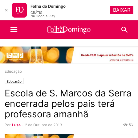
Folha do Domingo
BAIXAR
✕
GRÁTIS
Na Google Play
Educação
Educação
Escola de S. Marcos da Serra
encerrada pelos pais terá
professora amanhã
65
Por
Lusa
-
2 de Outubro de 2013