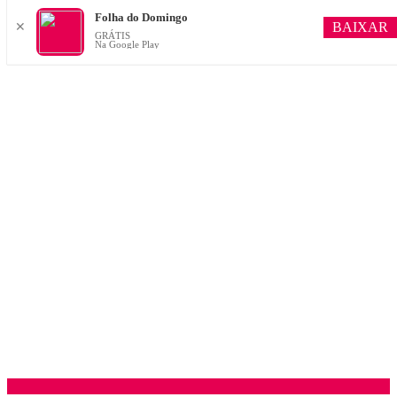
Folha do Domingo
BAIXAR
✕
GRÁTIS
Na Google Play