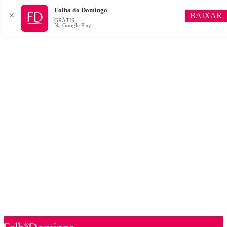
Folha do Domingo
BAIXAR
✕
GRÁTIS
Na Google Play