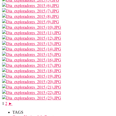
1
2
►
TAGS