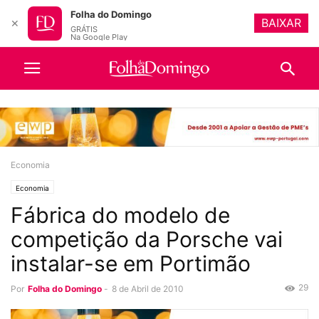
Folha do Domingo
BAIXAR
✕
GRÁTIS
Na Google Play
Economia
Economia
Fábrica do modelo de
competição da Porsche vai
instalar-se em Portimão
29
Por
Folha do Domingo
-
8 de Abril de 2010