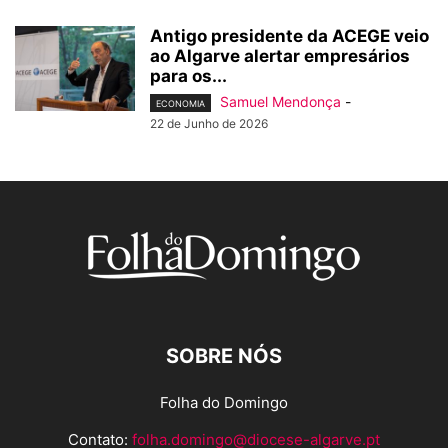
Antigo presidente da ACEGE veio
ao Algarve alertar empresários
para os...
Samuel Mendonça
-
ECONOMIA
22 de Junho de 2026
SOBRE NÓS
Folha do Domingo
Contato:
folha.domingo@diocese-algarve.pt