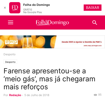
Folha do Domingo
BAIXAR
✕
GRÁTIS
Na Google Play
Desporto
Desporto
Farense apresentou-se a
‘meio gás’, mas já chegaram
mais reforços
95
Por
Redação
-
5 de Julho de 2018