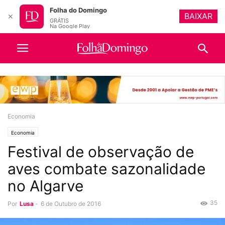
Folha do Domingo
BAIXAR
✕
GRÁTIS
Na Google Play
Economia
Economia
Festival de observação de
aves combate sazonalidade
no Algarve
35
Por
Lusa
-
6 de Outubro de 2016