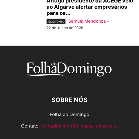
Antigo presidente da ACEGE veio
ao Algarve alertar empresários
para os...
Samuel Mendonça
-
ECONOMIA
22 de Junho de 2026
SOBRE NÓS
Folha do Domingo
Contato:
folha.domingo@diocese-algarve.pt