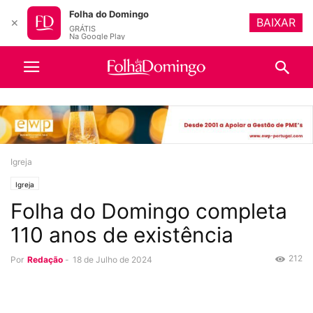
Folha do Domingo
BAIXAR
✕
GRÁTIS
Na Google Play
Igreja
Igreja
Folha do Domingo completa
110 anos de existência
212
Por
Redação
-
18 de Julho de 2024