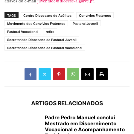
através do e-mail
juventude@diocese-algarve.pt
.
TAGS
Centro Diocesano de Acólitos
Convívios Fraternos
Movimento dos Convívios Fraternos
Pastoral Juvenil
Pastoral Vocacional
retiro
Secretariado Diocesano da Pastoral Juvenil
Secretariado Diocesano da Pastoral Vocacional
ARTIGOS RELACIONADOS
Padre Pedro Manuel conclui
Mestrado em Discernimento
Vocacional e Acompanhamento