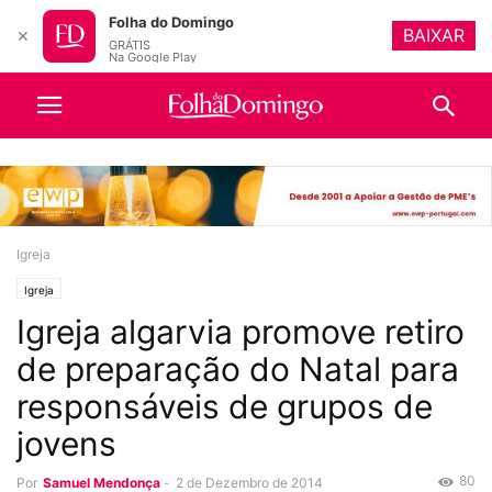
Folha do Domingo
BAIXAR
✕
GRÁTIS
Na Google Play
Igreja
Igreja
Igreja algarvia promove retiro
de preparação do Natal para
responsáveis de grupos de
jovens
80
Por
Samuel Mendonça
-
2 de Dezembro de 2014