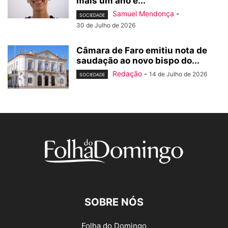
mais um ano e...
Samuel Mendonça
-
SOCIEDADE
30 de Julho de 2026
Câmara de Faro emitiu nota de
saudação ao novo bispo do...
Redação
-
14 de Julho de 2026
SOCIEDADE
SOBRE NÓS
Folha do Domingo