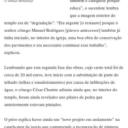
também é catequese porque
© Samuel Mendonça
educa”, o sacerdote lembra
que a imagem exterior do
templo era de “degradação”. “Era urgente [o restauro] porque o
senhor cónego Manuel Rodrigues [pároco antecessor] também já
tinha iniciado, no interior da igreja, uma boa obra de conservação
dos pavimentos e era necessário continuar esse trabalho”,
explicou.
Lembrando que esta segunda fase das obras, cujo custo total foi de
cerca de 20 mil euros, teve início com a substituição de parte do
telhado (telhas e emadeiramentos) por causa de infiltrações de
água, o cónego César Chantre adianta ainda que, no interior do
templo, foram ainda revelados uns pilares de pedra que
anteriormente estavam pintados.
O prior explica haver ainda um “novo projeto em andamento” na
capela-mor da igreja que compreende a recuperação de pinturas