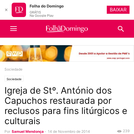
Folha do Domingo
BAIXAR
✕
GRÁTIS
Na Google Play
Sociedade
Sociedade
Igreja de Stº. António dos
Capuchos restaurada por
reclusos para fins litúrgicos e
culturais
239
Por
Samuel Mendonça
-
14 de Novembro de 2014