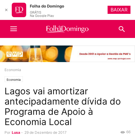
Folha do Domingo
BAIXAR
✕
GRÁTIS
Na Google Play
Economia
Economia
Lagos vai amortizar
antecipadamente dívida do
Programa de Apoio à
Economia Local
66
Por
Lusa
-
29 de Dezembro de 2017