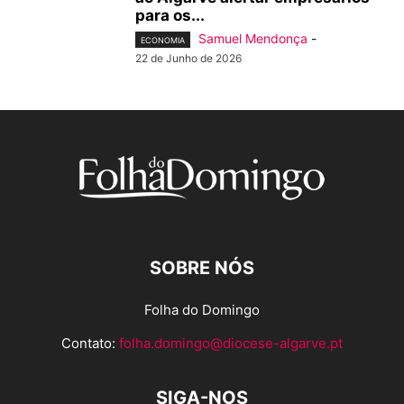
para os...
Samuel Mendonça
-
ECONOMIA
22 de Junho de 2026
SOBRE NÓS
Folha do Domingo
Contato:
folha.domingo@diocese-algarve.pt
SIGA-NOS