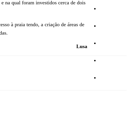
 e na qual foram investidos cerca de dois
Cultura
sso à praia tendo, a criação de áreas de
Ambiente
das.
Desporto
Lusa
Opinião
Vídeos