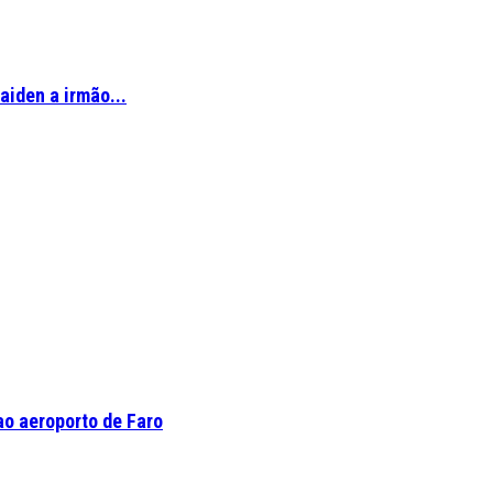
aiden a irmão...
o aeroporto de Faro