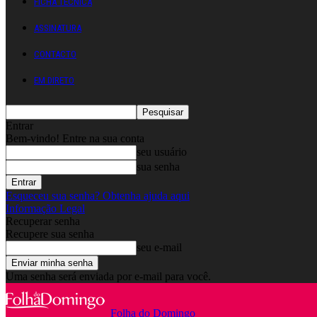
FICHA TÉCNICA
ASSINATURA
CONTACTO
EM DIRETO
Entrar
Bem-vindo! Entre na sua conta
seu usuário
sua senha
Esqueceu sua senha? Obtenha ajuda aqui
Informação Legal
Recuperar senha
Recupere sua senha
seu e-mail
Uma senha será enviada por e-mail para você.
Folha do Domingo