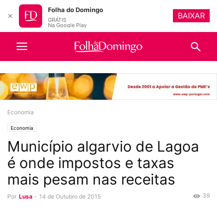
Folha do Domingo
BAIXAR
✕
GRÁTIS
Na Google Play
Economia
Economia
Município algarvio de Lagoa
é onde impostos e taxas
mais pesam nas receitas
39
Por
Lusa
-
14 de Outubro de 2015