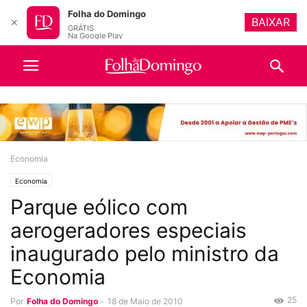
Folha do Domingo
BAIXAR
✕
GRÁTIS
Na Google Play
Economia
Economia
Parque eólico com
aerogeradores especiais
inaugurado pelo ministro da
Economia
25
Por
Folha do Domingo
-
18 de Maio de 2010