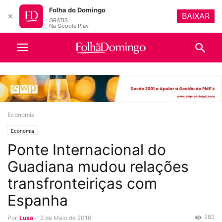
Folha do Domingo
BAIXAR
✕
GRÁTIS
Na Google Play
Economia
Economia
Ponte Internacional do
Guadiana mudou relações
transfronteiriças com
Espanha
282
Por
Lusa
-
2 de Maio de 2016