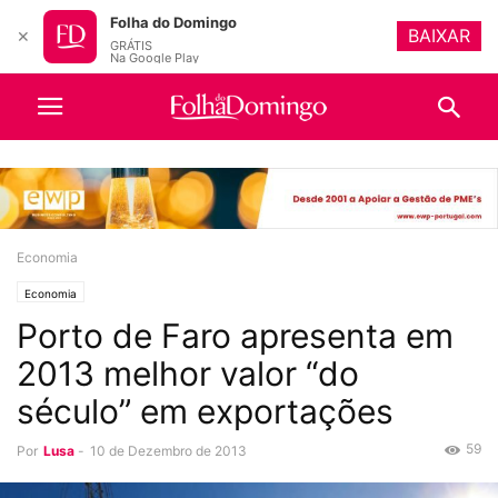
Folha do Domingo
BAIXAR
✕
GRÁTIS
Na Google Play
Economia
Economia
Porto de Faro apresenta em
2013 melhor valor “do
século” em exportações
59
Por
Lusa
-
10 de Dezembro de 2013