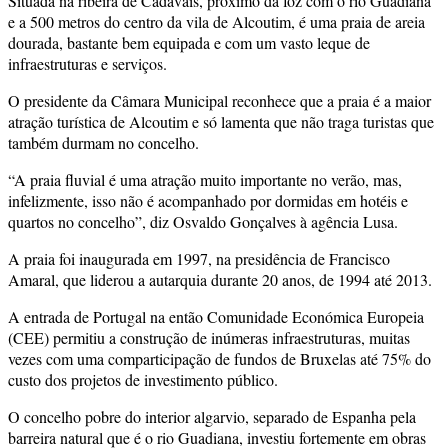
Situada na ribeira de Cadavais, próximo da foz com o rio Guadiana
e a 500 metros do centro da vila de Alcoutim, é uma praia de areia
dourada, bastante bem equipada e com um vasto leque de
infraestruturas e serviços.
O presidente da Câmara Municipal reconhece que a praia é a maior
atração turística de Alcoutim e só lamenta que não traga turistas que
também durmam no concelho.
“A praia fluvial é uma atração muito importante no verão, mas,
infelizmente, isso não é acompanhado por dormidas em hotéis e
quartos no concelho”, diz Osvaldo Gonçalves à agência Lusa.
A praia foi inaugurada em 1997, na presidência de Francisco
Amaral, que liderou a autarquia durante 20 anos, de 1994 até 2013.
A entrada de Portugal na então Comunidade Económica Europeia
(CEE) permitiu a construção de inúmeras infraestruturas, muitas
vezes com uma comparticipação de fundos de Bruxelas até 75% do
custo dos projetos de investimento público.
O concelho pobre do interior algarvio, separado de Espanha pela
barreira natural que é o rio Guadiana, investiu fortemente em obras