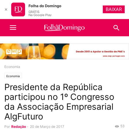
Folha do Domingo
BAIXAR
✕
GRÁTIS
Na Google Play
Economia
Economia
Presidente da República
participou no 1º Congresso
da Associação Empresarial
AlgFuturo
53
Por
Redação
-
20 de Março de 2017