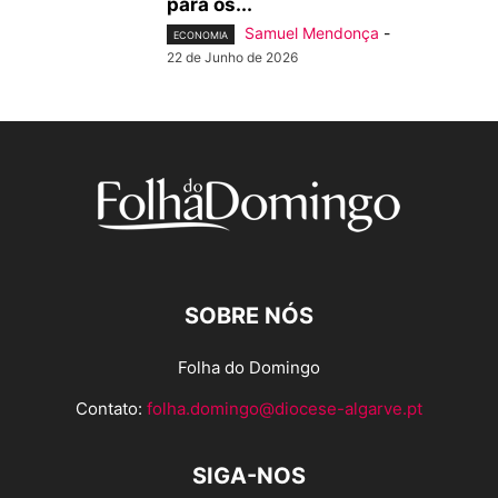
para os...
Samuel Mendonça
-
ECONOMIA
22 de Junho de 2026
SOBRE NÓS
Folha do Domingo
Contato:
folha.domingo@diocese-algarve.pt
SIGA-NOS