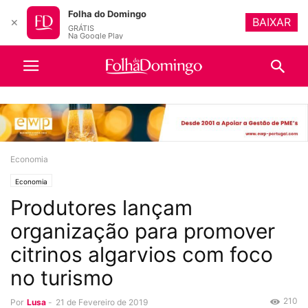
Folha do Domingo
BAIXAR
✕
GRÁTIS
Na Google Play
Economia
Economia
Produtores lançam
organização para promover
citrinos algarvios com foco
no turismo
210
Por
Lusa
-
21 de Fevereiro de 2019