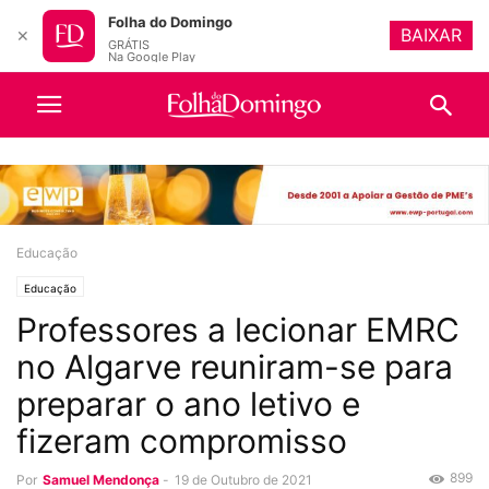
Folha do Domingo
BAIXAR
✕
GRÁTIS
Na Google Play
Educação
Educação
Professores a lecionar EMRC
no Algarve reuniram-se para
preparar o ano letivo e
fizeram compromisso
899
Por
Samuel Mendonça
-
19 de Outubro de 2021