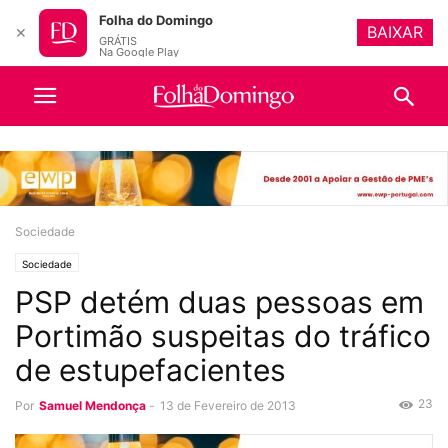
Folha do Domingo
BAIXAR
✕
GRÁTIS
Na Google Play
Sociedade
Sociedade
PSP detém duas pessoas em
Portimão suspeitas do tráfico
de estupefacientes
23
Por
Samuel Mendonça
-
13 de Fevereiro de 2013