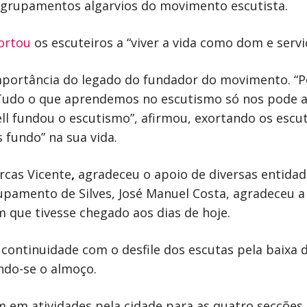
 agrupamentos algarvios do movimento escutista.
ortou
os escuteiros a “viver a vida como dom e servi
mportância do legado do fundador do movimento. “P
us. Tudo o que aprendemos no escutismo só nos pode
ell fundou o escutismo”, afirmou, exortando os escu
s fundo” na sua vida.
ercas Vicente
,
agradeceu o apoio de diversas entidade
upamento de Silves, José Manuel Costa, agradeceu a
que tivesse chegado aos dias de hoje.
 continuidade com o desfile dos escutas pela baixa 
ndo-se o almoço.
m em atividades pela cidade para as quatro secções 