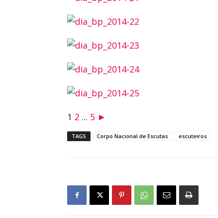
1
2
...
5
►
TAGS
Corpo Nacional de Escutas
escuteiros