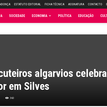
ENDONÇA
ESTATUTO EDITORIAL
FICHA TÉCNICA
ASSINATURA
CONTACTO
JA
SOCIEDADE
ECONOMIA
POLÍTICA
EDUCAÇÃO
CUL
uteiros algarvios celebr
or em Silves
360