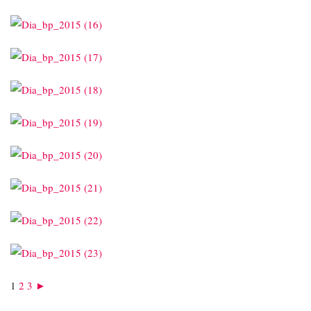
1
2
3
►