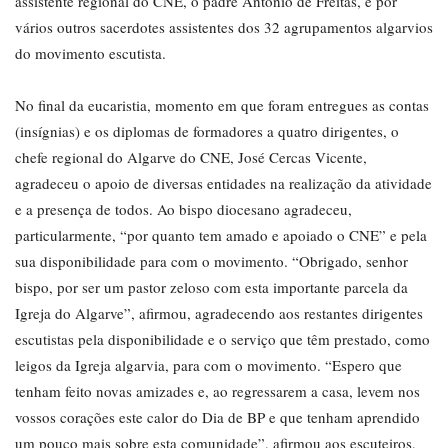
assistente regional do CNE, o padre António de Freitas, e por
vários outros sacerdotes assistentes dos 32 agrupamentos algarvios
do movimento escutista.
No final da eucaristia, momento em que foram entregues as contas
(insígnias) e os diplomas de formadores a quatro dirigentes, o
chefe regional do Algarve do CNE, José Cercas Vicente,
agradeceu o apoio de diversas entidades na realização da atividade
e a presença de todos. Ao bispo diocesano agradeceu,
particularmente, “por quanto tem amado e apoiado o CNE” e pela
sua disponibilidade para com o movimento. “Obrigado, senhor
bispo, por ser um pastor zeloso com esta importante parcela da
Igreja do Algarve”, afirmou, agradecendo aos restantes dirigentes
escutistas pela disponibilidade e o serviço que têm prestado, como
leigos da Igreja algarvia, para com o movimento. “Espero que
tenham feito novas amizades e, ao regressarem a casa, levem nos
vossos corações este calor do Dia de BP e que tenham aprendido
um pouco mais sobre esta comunidade”, afirmou aos escuteiros,