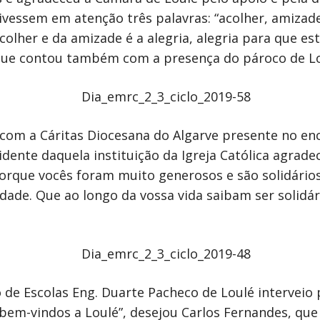
ivessem em atenção três palavras: “acolher, amizade
colher e da amizade é a alegria, alegria para que es
que contou também com a presença do pároco de Lou
s com a Cáritas Diocesana do Algarve presente no 
idente daquela instituição da Igreja Católica agra
orque vocês foram muito generosos e são solidário
dade. Que ao longo da vossa vida saibam ser solidá
e Escolas Eng. Duarte Pacheco de Loulé interveio p
m bem-vindos a Loulé”, desejou Carlos Fernandes, q