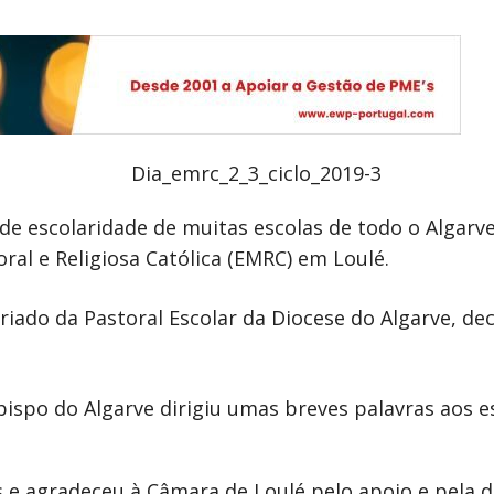
 de escolaridade de muitas escolas de todo o Algar
al e Religiosa Católica (EMRC) em Loulé.
ariado da Pastoral Escolar da Diocese do Algarve, d
bispo do Algarve dirigiu umas breves palavras aos e
 e agradeceu à Câmara de Loulé pelo apoio e pela di