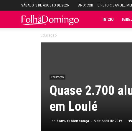
SÁBADO, 8 DE AGOSTO DE 2026
ANO: CXII
DIRETOR: SAMUEL M
Folha
INÍCIO
IGRE
Educação
do
Domingo
Educação
Quase 2.700 al
em Loulé
Por
Samuel Mendonça
-
5 de Abril de 2019