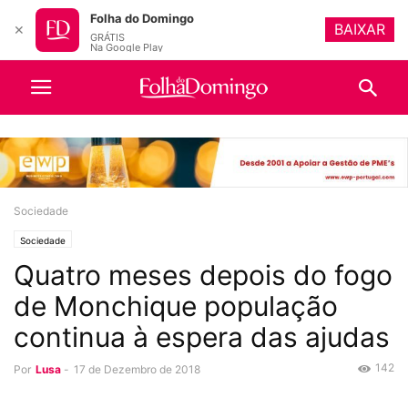
Folha do Domingo
BAIXAR
✕
GRÁTIS
Na Google Play
Sociedade
Sociedade
Quatro meses depois do fogo
de Monchique população
continua à espera das ajudas
142
Por
Lusa
-
17 de Dezembro de 2018