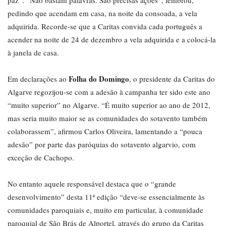
paz”. “Não bastam palavras. São precisas ações”, lembrou,
pedindo que acendam em casa, na noite da consoada, a vela
adquirida. Recorde-se que a Caritas convida cada português a
acender na noite de 24 de dezembro a vela adquirida e a colocá-la
à janela de casa.
Folha do Domingo
Em declarações ao
, o presidente da Caritas do
Algarve regozijou-se com a adesão à campanha ter sido este ano
“muito superior” no Algarve. “É muito superior ao ano de 2012,
mas seria muito maior se as comunidades do sotavento também
colaborassem”, afirmou Carlos Oliveira, lamentando a “pouca
adesão” por parte das paróquias do sotavento algarvio, com
exceção de Cachopo.
No entanto aquele responsável destaca que o “grande
desenvolvimento” desta 11ª edição “deve-se essencialmente às
comunidades paroquiais e, muito em particular, à comunidade
paroquial de São Brás de Alportel, através do grupo da Caritas