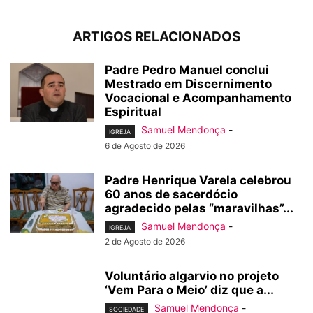
ARTIGOS RELACIONADOS
Padre Pedro Manuel conclui
Mestrado em Discernimento
Vocacional e Acompanhamento
Espiritual
Samuel Mendonça
-
IGREJA
6 de Agosto de 2026
Padre Henrique Varela celebrou
60 anos de sacerdócio
agradecido pelas “maravilhas”...
Samuel Mendonça
-
IGREJA
2 de Agosto de 2026
Voluntário algarvio no projeto
‘Vem Para o Meio’ diz que a...
Samuel Mendonça
-
SOCIEDADE