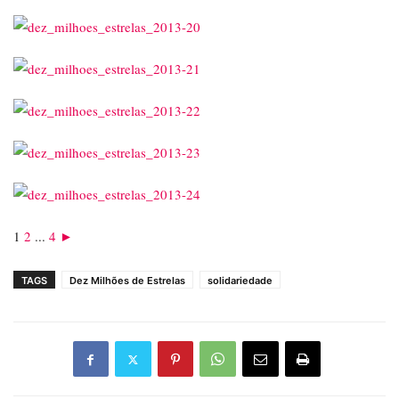
1
2
...
4
►
TAGS
Dez Milhões de Estrelas
solidariedade