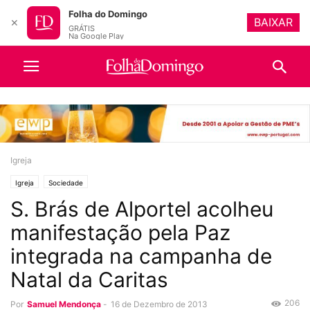
Folha do Domingo
BAIXAR
✕
GRÁTIS
Na Google Play
Igreja
Igreja
Sociedade
S. Brás de Alportel acolheu
manifestação pela Paz
integrada na campanha de
Natal da Caritas
206
Por
Samuel Mendonça
-
16 de Dezembro de 2013