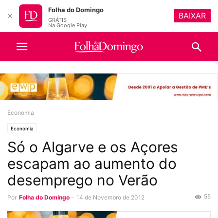
Folha do Domingo
BAIXAR
✕
GRÁTIS
Na Google Play
Economia
Economia
Só o Algarve e os Açores
escapam ao aumento do
desemprego no Verão
55
Por
Folha do Domingo
-
14 de Novembro de 2012