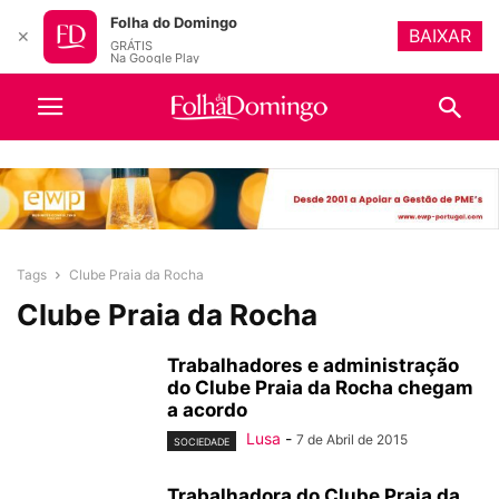
Folha do Domingo
BAIXAR
✕
GRÁTIS
Na Google Play
Tags
Clube Praia da Rocha
Clube Praia da Rocha
Trabalhadores e administração
do Clube Praia da Rocha chegam
a acordo
Lusa
-
7 de Abril de 2015
SOCIEDADE
Trabalhadora do Clube Praia da