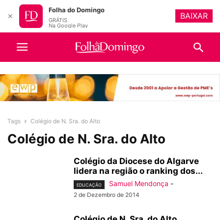
Folha do Domingo
BAIXAR
✕
GRÁTIS
Na Google Play
Tags
Colégio de N. Sra. do Alto
Colégio de N. Sra. do Alto
Colégio da Diocese do Algarve
lidera na região o ranking dos...
Samuel Mendonça
-
EDUCAÇÃO
2 de Dezembro de 2014
Colégio de N. Sra. do Alto