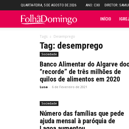
QUARTA-FEIRA, 5 DE AGOSTO DE 2026
ANO: CXII
DIRETOR: SAM
Folha
INÍCIO
IGRE
do
Tags
Desemprego
Tag: desemprego
Domingo
Sociedade
Banco Alimentar do Algarve do
“recorde” de três milhões de
quilos de alimentos em 2020
Lusa
-
6 de Fevereiro de 2021
Sociedade
Número das famílias que pede
ajuda mensal à paróquia de
Lagoa aumentou