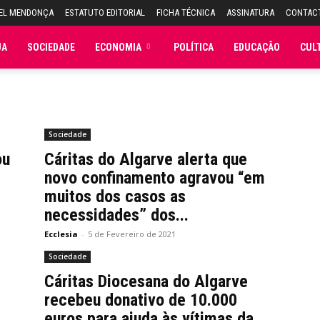
UEL MENDONÇA
ESTATUTO EDITORIAL
FICHA TÉCNICA
ASSINATURA
CONTAC
JA
SOCIEDADE
ECONOMIA
POLÍTICA
EDUCAÇÃO
CUL
Sociedade
ou
Cáritas do Algarve alerta que
novo confinamento agravou “em
muitos dos casos as
necessidades” dos...
Ecclesia
-
5 de Fevereiro de 2021
Sociedade
Cáritas Diocesana do Algarve
recebeu donativo de 10.000
euros para ajuda às vítimas da