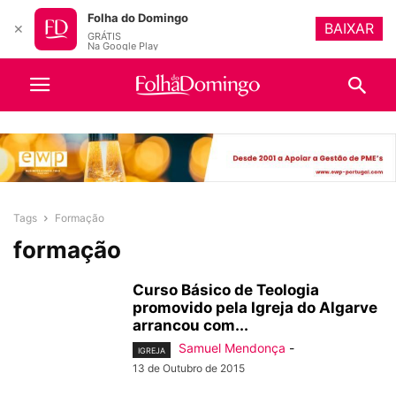
Folha do Domingo
BAIXAR
✕
GRÁTIS
Na Google Play
Tags
Formação
formação
Curso Básico de Teologia
promovido pela Igreja do Algarve
arrancou com...
Samuel Mendonça
-
IGREJA
13 de Outubro de 2015