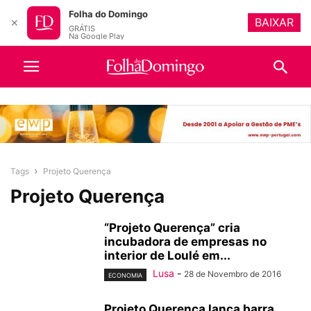
Folha do Domingo
BAIXAR
✕
GRÁTIS
Na Google Play
Tags
Projeto Querença
Projeto Querença
“Projeto Querença” cria
incubadora de empresas no
interior de Loulé em...
Lusa
-
28 de Novembro de 2016
ECONOMIA
Projeto Querença lança barra