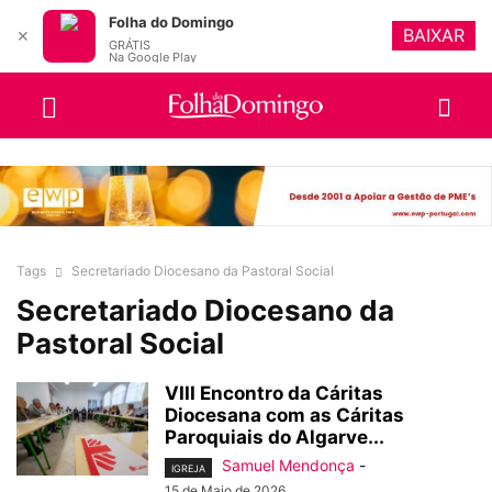
Folha do Domingo
BAIXAR
✕
GRÁTIS
Na Google Play
Tags
Secretariado Diocesano da Pastoral Social
Secretariado Diocesano da
Pastoral Social
VIII Encontro da Cáritas
Diocesana com as Cáritas
Paroquiais do Algarve...
Samuel Mendonça
-
IGREJA
15 de Maio de 2026