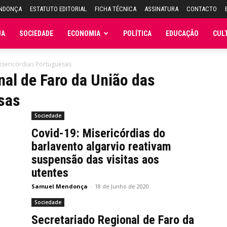
ENDONÇA
ESTATUTO EDITORIAL
FICHA TÉCNICA
ASSINATURA
CONTACTO
JA
SOCIEDADE
ECONOMIA
POLÍTICA
EDUCAÇÃO
CUL
isericórdias Portuguesas
nal de Faro da União das
sas
Sociedade
Covid-19: Misericórdias do
barlavento algarvio reativam
suspensão das visitas aos
utentes
Samuel Mendonça
-
18 de Junho de 2020
Sociedade
Secretariado Regional de Faro da