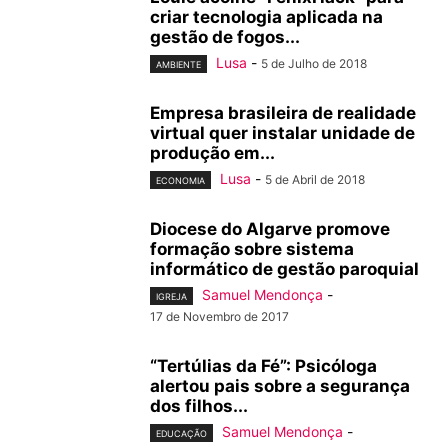
criar tecnologia aplicada na
gestão de fogos...
Lusa
-
5 de Julho de 2018
AMBIENTE
Empresa brasileira de realidade
virtual quer instalar unidade de
produção em...
Lusa
-
5 de Abril de 2018
ECONOMIA
Diocese do Algarve promove
formação sobre sistema
informático de gestão paroquial
Samuel Mendonça
-
IGREJA
17 de Novembro de 2017
“Tertúlias da Fé”: Psicóloga
alertou pais sobre a segurança
dos filhos...
Samuel Mendonça
-
EDUCAÇÃO