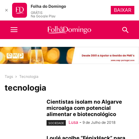
Folha do Domingo
BAIXAR
✕
GRÁTIS
Na Google Play
Tags
Tecnologia
tecnologia
Cientistas isolam no Algarve
microalga com potencial
alimentar e biotecnológico
Lusa
-
9 de Julho de 2018
SOCIEDADE
Loulé acolhe “FénixHack” para