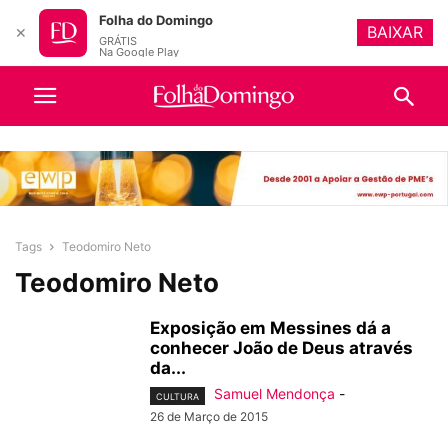
Folha do Domingo
BAIXAR
✕
GRÁTIS
Na Google Play
Tags
Teodomiro Neto
Teodomiro Neto
Exposição em Messines dá a
conhecer João de Deus através
da...
Samuel Mendonça
-
CULTURA
26 de Março de 2015