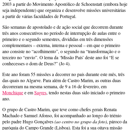
2003 a partir do Movimento Apostólico de Schoenstatt (embora hoje
seja independente) que organiza e desenvolve missões universitárias
a partir de várias faculdades de Portugal.
São semanas de apostolado e de ação social que decorrem durante
três anos consecutivos no período de interrupção de aulas entre o
primeiro e o segundo semestres, divididas em três dimensões
complementares – externa, interna e pessoal – em que o primeiro
ano consiste no “acolhimento”, o segundo na “transformação e o
terceiro no “envio”. O lema da ‘Missão País’ deste ano foi “E se
conhecesses o dom de Deus?” (Jo 4).
Este ano foram 55 missões a decorrer no país durante este mês, três
das quais no Algarve. Para além de Castro Marim, as outras duas
decorreram na mesma semana, de 9 a 16 de fevereiro, em
Monchique
e em
Sagres
, tendo nestas duas sido iniciado o primeiro
ano.
O grupo de Castro Marim, que teve como chefes gerais Renata
Machado e Samuel Afonso, foi acompanhado ao longo do triénio
pelo padre Hugo Gonçalves
(ao centro no grupo da foto)
, pároco da
paróquia do Campo Grande (Lisboa). Esta foi a sua oitava missão