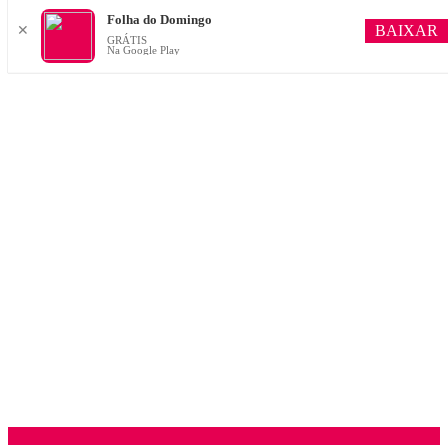
Folha do Domingo
BAIXAR
✕
GRÁTIS
Na Google Play