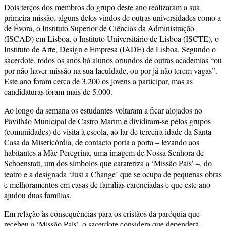
Dois terços dos membros do grupo deste ano realizaram a sua
primeira missão, alguns deles vindos de outras universidades como a
de Évora, o Instituto Superior de Ciências da Administração
(ISCAD) em Lisboa, o Instituto Universitário de Lisboa (ISCTE), o
Instituto de Arte, Design e Empresa (IADE) de Lisboa. Segundo o
sacerdote, todos os anos há alunos oriundos de outras academias “ou
por não haver missão na sua faculdade, ou por já não terem vagas”.
Este ano foram cerca de 3.200 os jovens a participar, mas as
candidaturas foram mais de 5.000.
Ao longo da semana os estudantes voltaram a ficar alojados no
Pavilhão Municipal de Castro Marim e dividiram-se pelos grupos
(comunidades) de visita à escola, ao lar de terceira idade da Santa
Casa da Misericórdia, de contacto porta a porta – levando aos
habitantes a Mãe Peregrina, uma imagem de Nossa Senhora de
Schoenstatt, um dos símbolos que carateriza a ‘Missão País’ –, do
teatro e a designada ‘Just a Change’ que se ocupa de pequenas obras
e melhoramentos em casas de famílias carenciadas e que este ano
ajudou duas famílias.
Em relação às consequências para os cristãos da paróquia que
recebeu a ‘Missão País’, o sacerdote considera que dependerá