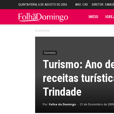
QUINTA-FEIRA, 6 DE AGOSTO DE 2026
ANO: CXII
DIRETOR: SAMU
Folha
INÍCIO
IGRE
Economia
do
Domingo
Economia
Turismo: Ano d
receitas turíst
Trindade
Por
Folha do Domingo
-
21 de Dezembro de 2009