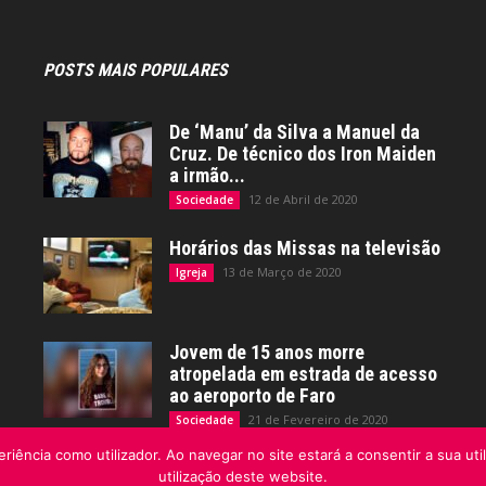
POSTS MAIS POPULARES
De ‘Manu’ da Silva a Manuel da
Cruz. De técnico dos Iron Maiden
a irmão...
12 de Abril de 2020
Sociedade
Horários das Missas na televisão
13 de Março de 2020
Igreja
Jovem de 15 anos morre
atropelada em estrada de acesso
ao aeroporto de Faro
21 de Fevereiro de 2020
Sociedade
riência como utilizador. Ao navegar no site estará a consentir a sua uti
utilização deste website.