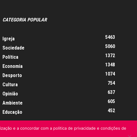
CATEGORIA POPULAR
5463
Igreja
5060
Sociedade
1372
Política
1348
Economia
1074
Desporto
754
Cultura
637
Opinião
605
Ambiente
452
Educação
lização e a concordar com a politica de privacidade e condições de