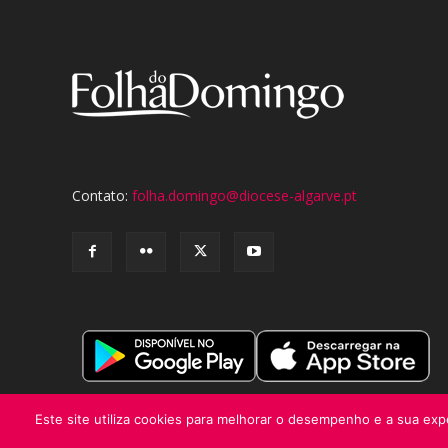
Contato:
folha.domingo@diocese-algarve.pt
Este site utiliza cookies para melhorar o desempenho e a sua expe