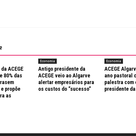
R
Economia
Economia
a da ACEGE
Antigo presidente da
ACEGE Algarv
e 80% das
ACEGE veio ao Algarve
ano pastoral 
trasem
alertar empresários para
palestra com 
 e propõe
os custos do “sucesso”
presidente da
ra as
s