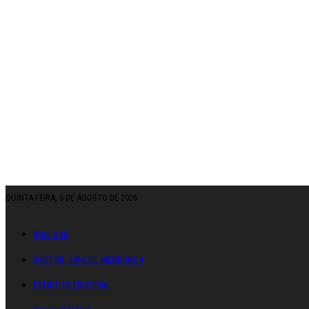
QUINTA-FEIRA, 6 DE AGOSTO DE 2026
ANO: CXII
DIRETOR: SAMUEL MENDONÇA
ESTATUTO EDITORIAL