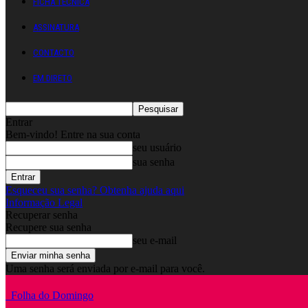
FICHA TÉCNICA
ASSINATURA
CONTACTO
EM DIRETO
Entrar
Bem-vindo! Entre na sua conta
seu usuário
sua senha
Esqueceu sua senha? Obtenha ajuda aqui
Informação Legal
Recuperar senha
Recupere sua senha
seu e-mail
Uma senha será enviada por e-mail para você.
Folha do Domingo