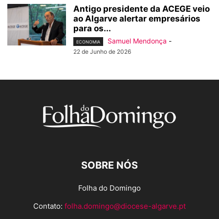
Antigo presidente da ACEGE veio
ao Algarve alertar empresários
para os...
Samuel Mendonça
-
ECONOMIA
22 de Junho de 2026
SOBRE NÓS
Folha do Domingo
Contato:
folha.domingo@diocese-algarve.pt