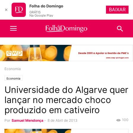
Folha do Domingo
BAIXAR
✕
GRÁTIS
Na Google Play
Economia
Economia
Universidade do Algarve quer
lançar no mercado choco
produzido em cativeiro
100
Por
Samuel Mendonça
-
8 de Abril de 2013