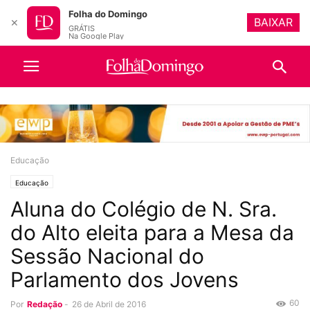
Folha do Domingo
BAIXAR
✕
GRÁTIS
Na Google Play
Educação
Educação
Aluna do Colégio de N. Sra.
do Alto eleita para a Mesa da
Sessão Nacional do
Parlamento dos Jovens
60
Por
Redação
-
26 de Abril de 2016