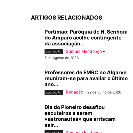
ARTIGOS RELACIONADOS
Portimão: Paróquia de N. Senhora
do Amparo acolhe contingente
da associação...
Samuel Mendonça
-
EDUCAÇÃO
5 de Agosto de 2026
Professores de EMRC no Algarve
reuniram-se para avaliar o último
ano...
Redação
-
29 de Julho de 2026
EDUCAÇÃO
Dia do Pioneiro desafiou
escuteiros a serem
«astronautas» que arriscam
sair...
Samuel Mendonça
-