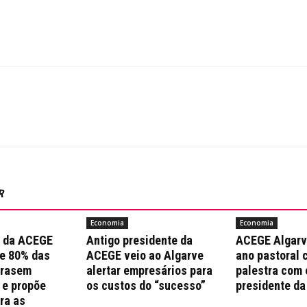
R
Economia
Economia
a da ACEGE
Antigo presidente da
ACEGE Algarv
e 80% das
ACEGE veio ao Algarve
ano pastoral 
trasem
alertar empresários para
palestra com 
 e propõe
os custos do “sucesso”
presidente da
ra as