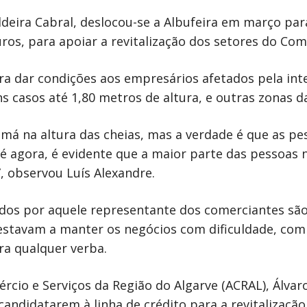
deira Cabral, deslocou-se a Albufeira em março para
ros, para apoiar a revitalização dos setores do Co
ara dar condições aos empresários afetados pela in
s casos até 1,80 metros de altura, e outras zonas d
a má na altura das cheias, mas a verdade é que as p
té agora, é evidente que a maior parte das pessoas 
”, observou Luís Alexandre.
s por aquele representante dos comerciantes são 
stavam a manter os negócios com dificuldade, com “
ara qualquer verba.
cio e Serviços da Região do Algarve (ACRAL), Álvaro
andidatarem à linha de crédito para a revitalização