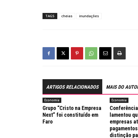
TAGS
cheias
inundações
ARTIGOS RELACIONADOS
MAIS DO AUTO
Economia
Economia
Grupo “Cristo na Empresa
Conferênci
Next” foi constituído em
lamentou qu
Faro
empresas a
pagamentos
distinção pa