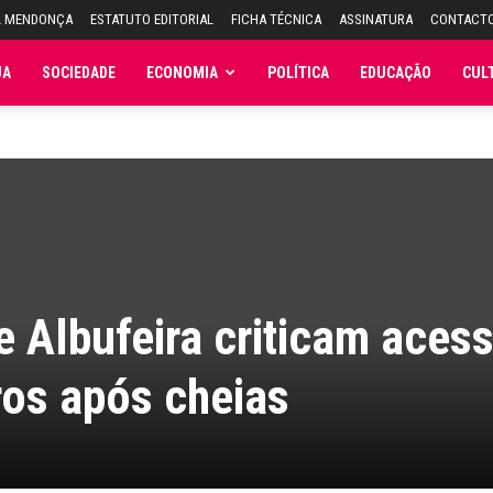
L MENDONÇA
ESTATUTO EDITORIAL
FICHA TÉCNICA
ASSINATURA
CONTACT
JA
SOCIEDADE
ECONOMIA
POLÍTICA
EDUCAÇÃO
CUL
 Albufeira criticam aces
ros após cheias