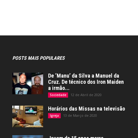
s
POSTS MAIS POPULARES
De ‘Manu’ da Silva a Manuel da
Cruz. De técnico dos Iron Maiden
a irmão...
12 de Abril de 2020
Sociedade
Horários das Missas na televisão
13 de Março de 2020
Igreja