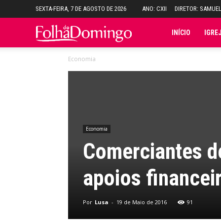
SEXTA-FEIRA, 7 DE AGOSTO DE 2026
ANO: CXII
DIRETOR: SAMUE
Folha
INÍCIO
IGRE
Economia
do
Domingo
Economia
Comerciantes de
apoios financei
Por
Lusa
-
19 de Maio de 2016
91