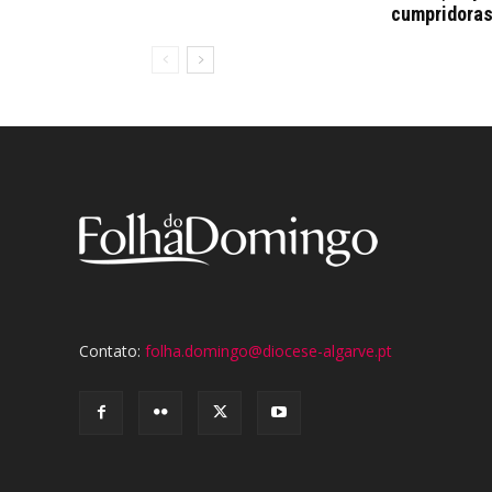
cumpridora
Contato:
folha.domingo@diocese-algarve.pt