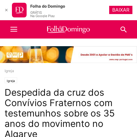
Folha do Domingo
BAIXAR
✕
GRÁTIS
Na Google Play
Igreja
Igreja
Despedida da cruz dos
Convívios Fraternos com
testemunhos sobre os 35
anos do movimento no
Algarve