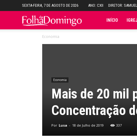
SEXTA-FEIRA, 7 DE AGOSTO DE 2026
ANO: CXII
DIRETOR: SAMUE
Folha
INÍCIO
IGRE
Economia
do
Domingo
Economia
Mais de 20 mil 
Concentração d
Por
Lusa
-
18 de Julho de 2019
337