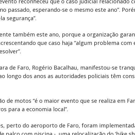
evento reconheceu que o caso judicial relacionado c
ano passado, esperando-se o mesmo este ano”. Poré
la segurança”.
esente também este ano, porque a organização gara
o, acrescentando que caso haja “algum problema com 
solver”.
ara de Faro, Rogério Bacalhau, manifestou-se tranqu
“ao longo dos anos as autoridades policiais têm c
ão de motos “é o maior evento que se realiza em Far
os para a economia local”.
res, perto do aeroporto de Faro, foram implementa
de palco com piscina -, uma relocalização do ‘bike 