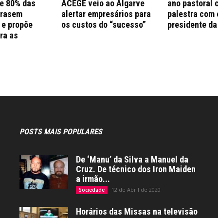
e 80% das
ACEGE veio ao Algarve
ano pastoral 
trasem
alertar empresários para
palestra com 
 e propõe
os custos do “sucesso”
presidente da
ra as
s
POSTS MAIS POPULARES
De ‘Manu’ da Silva a Manuel da
Cruz. De técnico dos Iron Maiden
a irmão...
12 de Abril de 2020
Sociedade
Horários das Missas na televisão