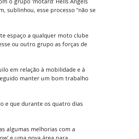
om o grupo ‘motard’ Hells Angels
m, sublinhou, esse processo “não se
nte espaço a qualquer moto clube
esse ou outro grupo as forças de
ilo em relação à mobilidade e à
onseguido manter um bom trabalho
o e que durante os quatro dias
das algumas melhorias com a
show’ e uma nova área para