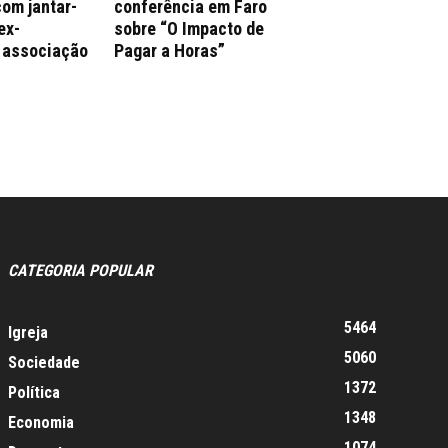
com jantar-
conferência em Faro
ex-
sobre “O Impacto de
 associação
Pagar a Horas”
CATEGORIA POPULAR
5464
Igreja
5060
Sociedade
1372
Política
1348
Economia
1074