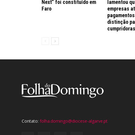
Next” foi constituído em
lamentou qu
Faro
empresas a
pagamentos
distinção pa
cumpridora
Contato:
folha.domingo@diocese-algarve.pt